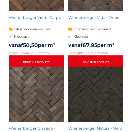
Wienerberger Vida - Carpo
Wienerberger Vida - Doris
Informeer naar voorraad
Informeer naar voorraad
Kleurvast
Kleurvast
50,
50
67,
95
vanaf
per m²
vanaf
per m²
beschikbaar in 2 maten
beschikbaar in 2 maten
BEKIJK PRODUCT
BEKIJK PRODUCT
Wienerberger Classica -
Wienerberger Natura - Nero