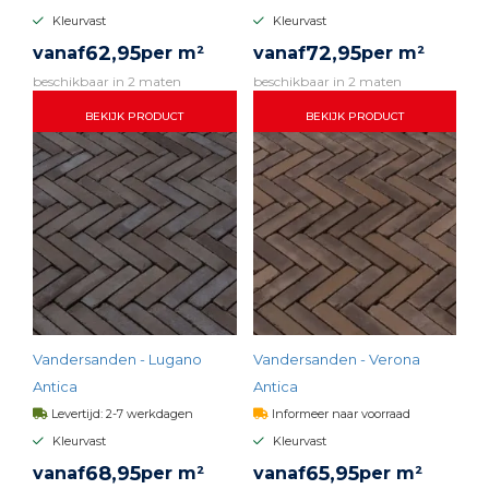
Kleurvast
Kleurvast
62,
95
72,
95
vanaf
per m²
vanaf
per m²
beschikbaar in 2 maten
beschikbaar in 2 maten
BEKIJK PRODUCT
BEKIJK PRODUCT
Vandersanden - Lugano
Vandersanden - Verona
Antica
Antica
Levertijd: 2-7 werkdagen
Informeer naar voorraad
Kleurvast
Kleurvast
68,
95
65,
95
vanaf
per m²
vanaf
per m²