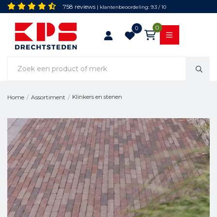
758 reviews
| klantenbeoordeling: 9.3 / 10
0
0
Klinkers en stenen
Home
/
Assortiment
/