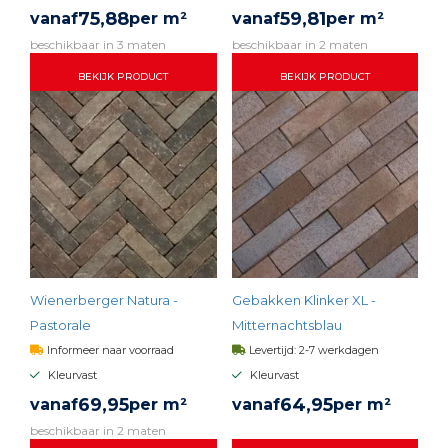
75,
88
59,
81
vanaf
per m²
vanaf
per m²
beschikbaar in 3 maten
beschikbaar in 2 maten
BEKIJK PRODUCT
BEKIJK PRODUCT
Wienerberger Natura -
Gebakken Klinker XL -
Pastorale
Mitternachtsblau
Informeer naar voorraad
Levertijd: 2-7 werkdagen
Kleurvast
Kleurvast
69,
95
64,
95
vanaf
per m²
vanaf
per m²
beschikbaar in 2 maten