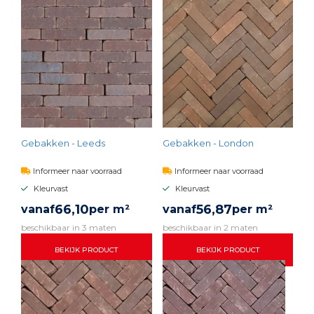
Gebakken - Leeds
Gebakken - London
Informeer naar voorraad
Informeer naar voorraad
Kleurvast
Kleurvast
66,
10
56,
87
vanaf
per m²
vanaf
per m²
beschikbaar in 3 maten
beschikbaar in 2 maten
BEKIJK PRODUCT
BEKIJK PRODUCT