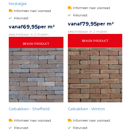
Nostalgie
Informeer naar voorraad
Informeer naar voorraad
Kleurvast
Kleurvast
79,
95
vanaf
per m²
69,
95
vanaf
per m²
beschikbaar in 2 maten
beschikbaar in 2 maten
BEKIJK PRODUCT
BEKIJK PRODUCT
Gebakken - Sheffield
Gebakken - Winton
Informeer naar voorraad
Informeer naar voorraad
Kleurvast
Kleurvast