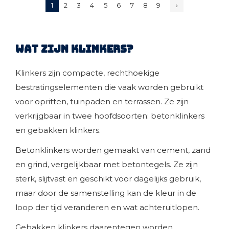
1
2
3
4
5
6
7
8
9
›
Wat zijn klinkers?
Klinkers zijn compacte, rechthoekige
bestratingselementen die vaak worden gebruikt
voor opritten, tuinpaden en terrassen. Ze zijn
verkrijgbaar in twee hoofdsoorten: betonklinkers
en gebakken klinkers.
Betonklinkers
worden gemaakt van cement, zand
en grind, vergelijkbaar met betontegels. Ze zijn
sterk, slijtvast en geschikt voor dagelijks gebruik,
maar door de samenstelling kan de kleur in de
loop der tijd veranderen en wat achteruitlopen.
Gebakken klinkers
daarentegen worden