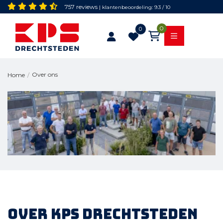
757 reviews
| klantenbeoordeling: 9.3 / 10
0
0
Over ons
Home
/
Over KPS Drechtsteden