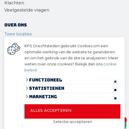
Klachten
Veelgestelde vragen
Over ons
Twee locaties
Voor wie
KPS Drechtsteden gebruikt cookies om een
Ons materieel
optimale werking van de website te garanderen
Ons team
en om het gebruik van de site te analyseren. Meer
Geschiedenis
weten over onze cookies? Bekijk dan ons
cookie
beleid
.
© 2026 KPS Drechtsteden
algemene voorwaarden
Functioneel
privacy verklaring
Statistieken
cookies
Marketing
ALLES ACCEPTEREN
© 2026 KPS Drechtsteden
Website ontwikkeld door Lined
1
Selectie accepteren
en volledig geïntegreerd met Troublefree Smart Stone