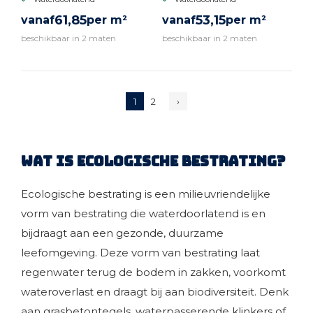
61,
85
53,
15
vanaf
per m²
vanaf
per m²
beschikbaar in 2 maten
beschikbaar in 2 maten
BEKIJK PRODUCT
BEKIJK PRODUCT
1
2
›
Wat is ecologische bestrating?
Ecologische bestrating is een milieuvriendelijke
vorm van bestrating die waterdoorlatend is en
bijdraagt aan een gezonde, duurzame
leefomgeving. Deze vorm van bestrating laat
regenwater terug de bodem in zakken, voorkomt
wateroverlast en draagt bij aan biodiversiteit. Denk
aan grasbetontegels, waterpasserende klinkers of