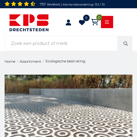
757 reviews
| klantenbeoordeling: 9.3 / 10
0
0
Ecologische bestrating
Home
/
Assortiment
/