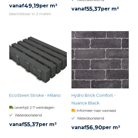
49,
19
vanaf
per m²
55,
37
vanaf
per m²
beschikbaar in 2 maten
BEKIJK PRODUCT
BEKIJK PRODUCT
EcoSteen Stroke - Milano
Hydro Brick Comfort -
Nuance Black
Levertijd: 2-7 werkdagen
Informeer naar voorraad
Waterdoorlatend
Waterdoorlatend
55,
37
vanaf
per m²
56,
90
vanaf
per m²