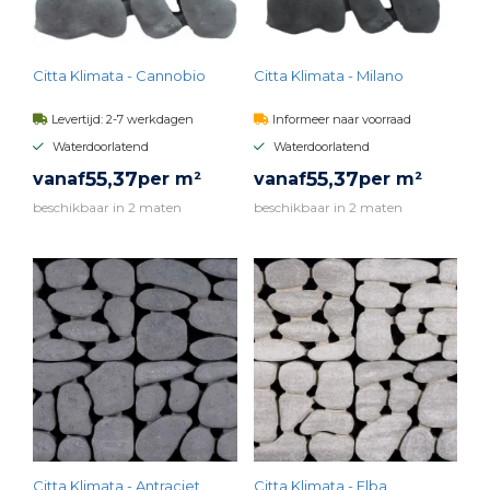
Citta Klimata - Cannobio
Citta Klimata - Milano
Levertijd: 2-7 werkdagen
Informeer naar voorraad
Waterdoorlatend
Waterdoorlatend
55,
37
55,
37
vanaf
per m²
vanaf
per m²
beschikbaar in 2 maten
beschikbaar in 2 maten
BEKIJK PRODUCT
BEKIJK PRODUCT
Citta Klimata - Antraciet
Citta Klimata - Elba