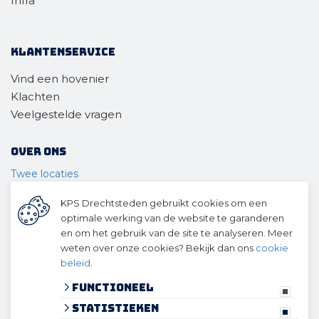
Infra
Klantenservice
Vind een hovenier
Klachten
Veelgestelde vragen
Over ons
Twee locaties
Voor wie
KPS Drechtsteden gebruikt cookies om een
Ons materieel
optimale werking van de website te garanderen
Ons team
en om het gebruik van de site te analyseren. Meer
Geschiedenis
weten over onze cookies? Bekijk dan ons
cookie
beleid
.
© 2026 KPS Drechtsteden
algemene voorwaarden
Functioneel
privacy verklaring
Statistieken
cookies