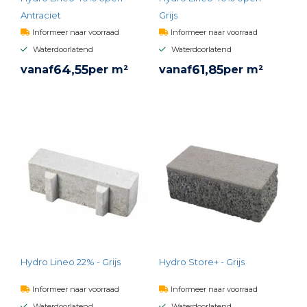
Antraciet
Grijs
Informeer naar voorraad
Informeer naar voorraad
Waterdoorlatend
Waterdoorlatend
64,
55
61,
85
vanaf
per m²
vanaf
per m²
BEKIJK PRODUCT
BEKIJK PRODUCT
Hydro Lineo 22% - Grijs
Hydro Store+ - Grijs
Informeer naar voorraad
Informeer naar voorraad
Waterdoorlatend
Waterdoorlatend