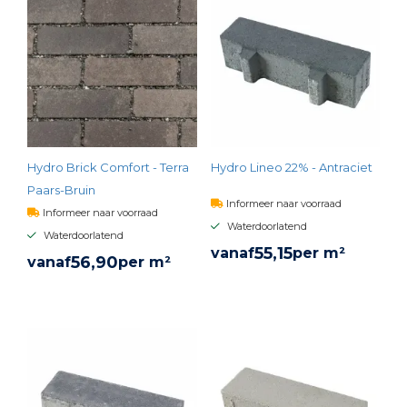
Hydro Brick Comfort - Terra
Hydro Lineo 22% - Antraciet
Paars-Bruin
Informeer naar voorraad
Informeer naar voorraad
Waterdoorlatend
Waterdoorlatend
55,
15
vanaf
per m²
56,
90
vanaf
per m²
BEKIJK PRODUCT
BEKIJK PRODUCT