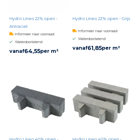
Hydro Lineo 22% open -
Hydro Lineo 22% open - Grijs
Antraciet
Informeer naar voorraad
Informeer naar voorraad
Waterdoorlatend
Waterdoorlatend
61,
85
vanaf
per m²
64,
55
vanaf
per m²
BEKIJK PRODUCT
BEKIJK PRODUCT
Hydro Lineo 40% open -
Hydro Lineo 40% open -