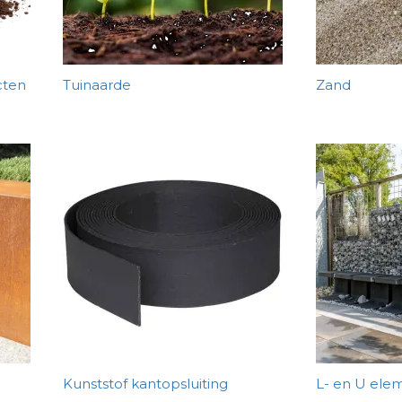
cten
Tuinaarde
Zand
Kunststof kantopsluiting
L- en U ele