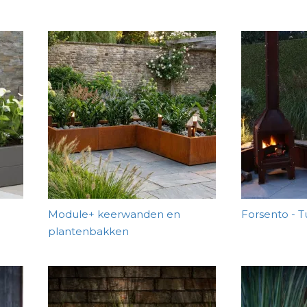
Module+ keerwanden en
Forsento - 
plantenbakken