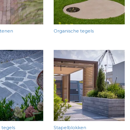
stenen
Organische tegels
 tegels
Stapelblokken