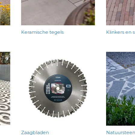
Keramische tegels
Klinkers en 
Zaagbladen
Natuursteen