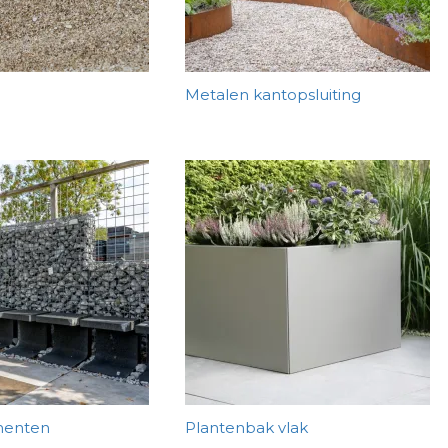
Metalen kantopsluiting
menten
Plantenbak vlak