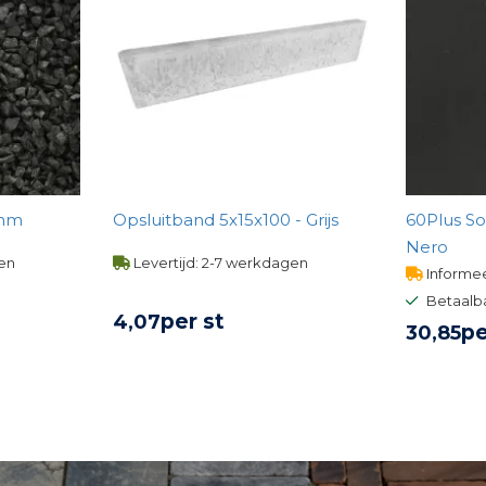
11mm
Opsluitband 5x15x100 - Grijs
60Plus So
Nero
gen
Levertijd: 2-7 werkdagen
Informee
Betaalb
per st
4,
07
pe
30,
85
UCT
BEKIJK PRODUCT
BE