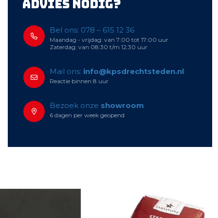
Advies nodig?
Bel ons: 078 – 615 12 36
Maandag - vrijdag: van 7:00 tot 17:00 uur
Zaterdag: van 08:30 t/m 12:30 uur
Mail ons:
info@kpsdrechtsteden.nl
Reactie binnen 8 uur
Bezoek onze
showroom
6 dagen per week geopend