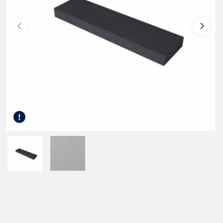
Gereedschap
Kunststof terrasplanken
Tuinhout
Infra