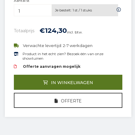
Aantal st
Je bestelt:
1
st /
1
stuks
€
124,
30
Totaalprijs
incl. btw.
Verwachte levertijd: 2-7 werkdagen
Product in het echt zien? Bezoek één van onze
showtuinen
Offerte aanvragen mogelijk
IN WINKELWAGEN
OFFERTE