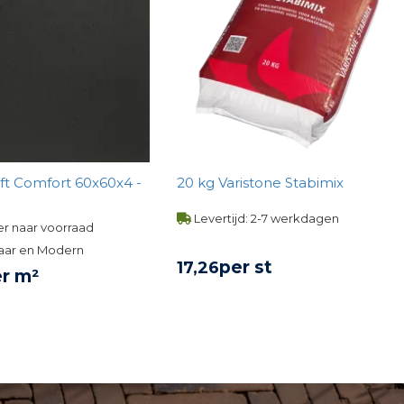
ft Comfort 60x60x4 -
20 kg Varistone Stabimix
Levertijd: 2-7 werkdagen
r naar voorraad
aar en Modern
per st
17,
26
r m²
BEKIJK PRODUCT
KIJK PRODUCT