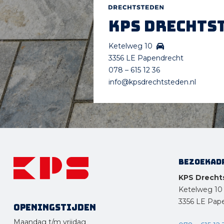
KPS Drechts
Ketelweg 10
3356 LE Papendrecht
078 – 615 12 36
info@kpsdrechtsteden.nl
Bezoekad
KPS Drecht
Ketelweg 10
3356 LE Pap
Openingstijden
Maandag t/m vrijdag