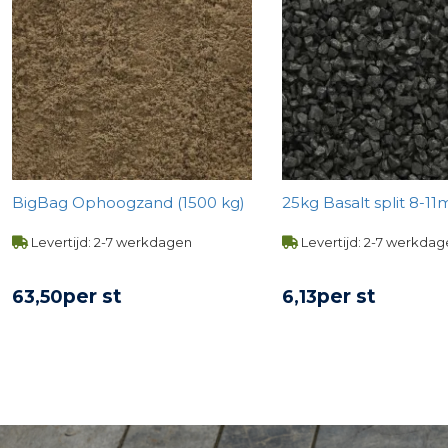
BigBag Ophoogzand (1500 kg)
25kg Basalt split 8-
Levertijd: 2-7 werkdagen
Levertijd: 2-7 werkda
per st
per st
63,
50
6,
13
BEKIJK PRODUCT
BEKIJK PROD