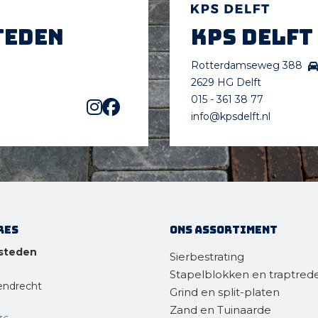
teden
KPS Delft
Rotterdamseweg 388
2629 HG Delft
015 - 361 38 77
info@kpsdelft.nl
res
Ons assortiment
steden
Sierbestrating
Stapelblokken en traptred
endrecht
Grind en split-platen
Zand en Tuinaarde