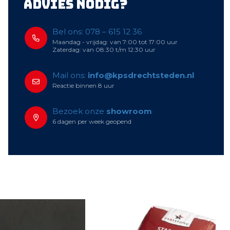
Advies nodig?
Bel ons: 078 – 615 12 36
Maandag - vrijdag: van 7:00 tot 17:00 uur
Zaterdag: van 08:30 t/m 12:30 uur
Mail ons:
info@kpsdrechtsteden.nl
Reactie binnen 8 uur
Bezoek onze
showroom
6 dagen per week geopend