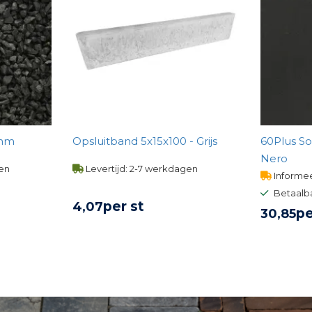
11mm
Opsluitband 5x15x100 - Grijs
60Plus So
Nero
gen
Levertijd: 2-7 werkdagen
Informee
Betaalb
per st
4,
07
pe
30,
85
UCT
BEKIJK PRODUCT
BE