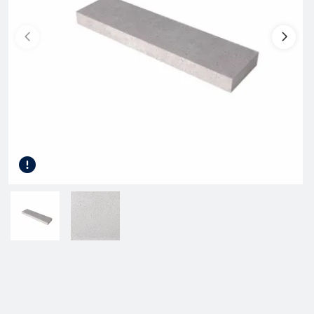
Gereedschap
Kunststof terrasplanken
Tuinhout
Infra