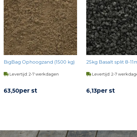
BigBag Ophoogzand (1500 kg)
25kg Basalt split 8-
Levertijd: 2-7 werkdagen
Levertijd: 2-7 werkda
per st
per st
63,
50
6,
13
BEKIJK PRODUCT
BEKIJK PROD