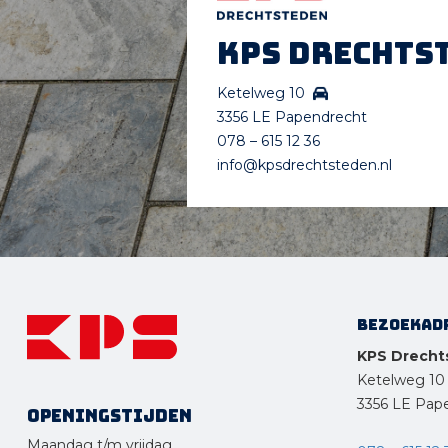
KPS Drechts
Ketelweg 10
3356 LE Papendrecht
078 – 615 12 36
info@kpsdrechtsteden.nl
Bezoekad
KPS Drecht
Ketelweg 10
3356 LE Pap
Openingstijden
Maandag t/m vrijdag