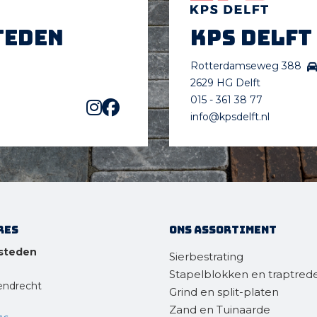
teden
KPS Delft
Rotterdamseweg 388
2629 HG Delft
015 - 361 38 77
info@kpsdelft.nl
res
Ons assortiment
steden
Sierbestrating
Stapelblokken en traptred
endrecht
Grind en split-platen
Zand en Tuinaarde