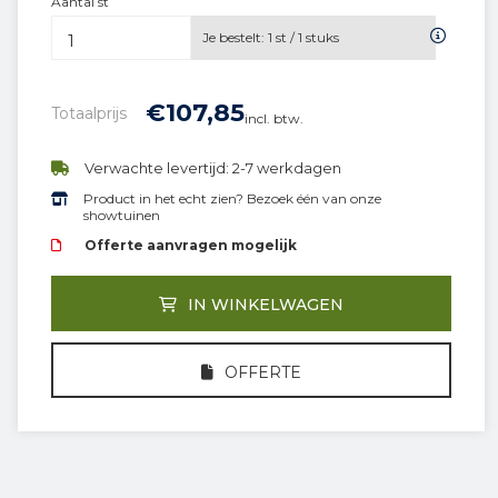
Aantal st
Je bestelt:
1
st /
1
stuks
€
107,
85
Totaalprijs
incl. btw.
Verwachte levertijd: 2-7 werkdagen
Product in het echt zien? Bezoek één van onze
showtuinen
Offerte aanvragen mogelijk
IN WINKELWAGEN
OFFERTE