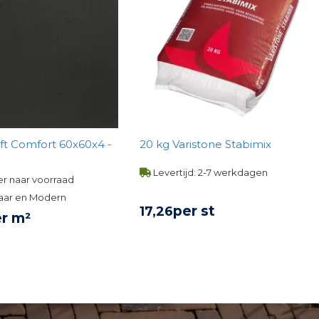
ft Comfort 60x60x4 -
20 kg Varistone Stabimix
Levertijd: 2-7 werkdagen
r naar voorraad
aar en Modern
per st
17,
26
r m²
BEKIJK PRODUCT
KIJK PRODUCT