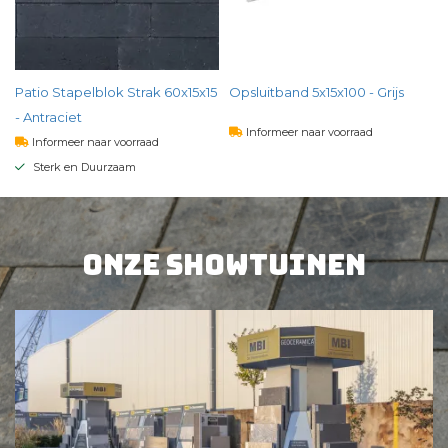
)
Patio Stapelblok Strak 60x15x15
Opsluitband 5x15x100 - Grijs
- Antraciet
Informeer naar voorraad
Informeer naar voorraad
Sterk en Duurzaam
4,
07
per st
5,
87
per st
BEKIJK PRODUCT
Onze showtuinen
BEKIJK PRODUCT