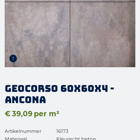
GeoCorso 60x60x4 -
Ancona
€
39,09
per m²
Artikelnummer
16173
Materiaal
Kleurecht beton