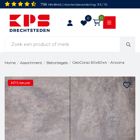
758 reviews
| klantenbeoordeling: 9.3 / 10
0
0
GeoCorso 60x60x4 - Ancona
Home
/
Assortiment
/
Betontegels
/
KPS keuze