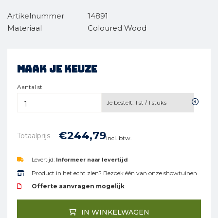
Artikelnummer
14891
Materiaal
Coloured Wood
Maak je keuze
Aantal st
Je bestelt:
1
st /
1
stuks
€
244,
79
Totaalprijs
incl. btw.
Levertijd:
Informeer naar levertijd
Product in het echt zien? Bezoek één van onze showtuinen
Offerte aanvragen mogelijk
IN WINKELWAGEN