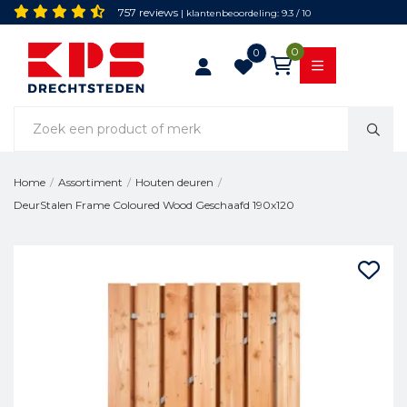
757 reviews
| klantenbeoordeling: 9.3 / 10
0
0
Home
/
Assortiment
/
Houten deuren
/
DeurStalen Frame Coloured Wood Geschaafd 190x120