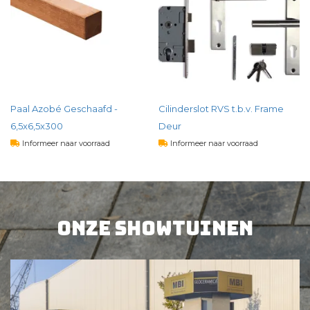
.
Paal Azobé Geschaafd -
Cilinderslot RVS t.b.v. Frame
6,5x6,5x300
Deur
Informeer naar voorraad
Informeer naar voorraad
35,
48
44,
66
per st
per st
Onze showtuinen
BEKIJK PRODUCT
BEKIJK PRODUCT