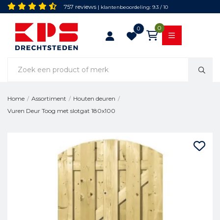
757 reviews
| klantenbeoordeling: 9.3 / 10
0
0
Home
/
Assortiment
/
Houten deuren
/
Vuren Deur Toog met slotgat 180x100