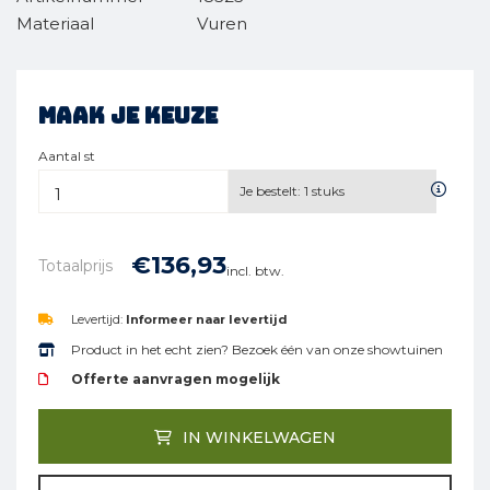
Materiaal
Vuren
Maak je keuze
Aantal st
Je bestelt:
1
stuks
€
136,
93
Totaalprijs
incl. btw.
Levertijd:
Informeer naar levertijd
Product in het echt zien? Bezoek één van onze showtuinen
Offerte aanvragen mogelijk
IN WINKELWAGEN