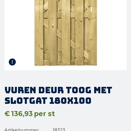
Vuren Deur Toog met
slotgat 180x100
€
136,93
per st
Artikelnummer
18323