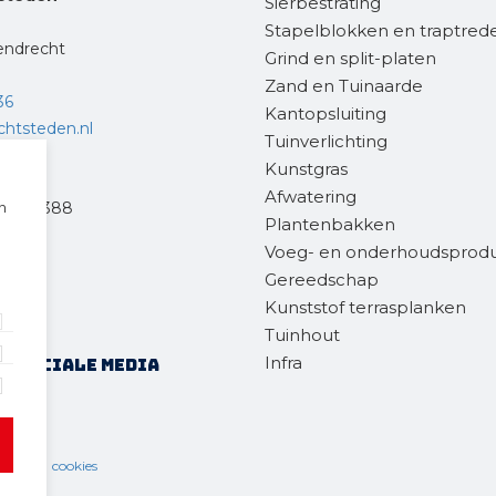
Sierbestrating
Stapelblokken en traptred
endrecht
Grind en split-platen
Zand en Tuinaarde
36
Kantopsluiting
chtsteden.nl
Tuinverlichting
Kunstgras
Afwatering
n
eweg 388
Plantenbakken
ft
Voeg- en onderhoudsprod
Gereedschap
77
Kunststof terrasplanken
.nl
Tuinhout
Infra
op sociale media
ring
cookies