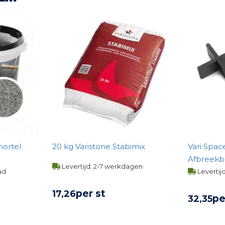
mortel
20 kg Varistone Stabimix
Vari Spac
Afbreekba
Levertijd: 2-7 werkdagen
ad
Levertij
per st
17,
26
pe
32,
35
BEKIJK PRODUCT