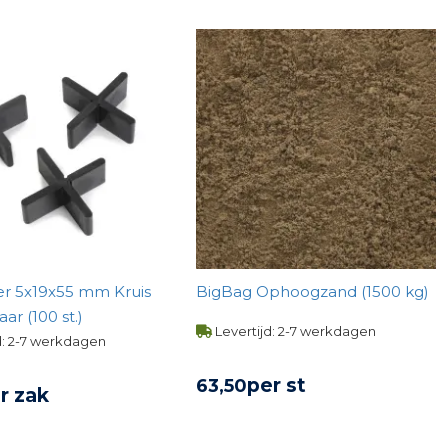
er 5x19x55 mm Kruis
BigBag Ophoogzand (1500 kg)
ar (100 st.)
Levertijd: 2-7 werkdagen
d: 2-7 werkdagen
per st
63,
50
r zak
BEKIJK PRODUCT