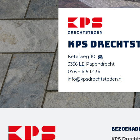
KPS Drechts
Ketelweg 10
3356 LE Papendrecht
078 – 615 12 36
info@kpsdrechtsteden.nl
Bezoekad
KPS Drecht