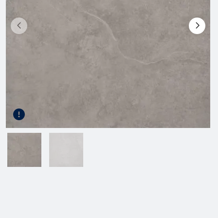
Gereedschap
Kunststof terrasplanken
Tuinhout
Infra