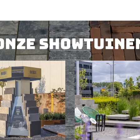
UCT
BE
Onze showtuine