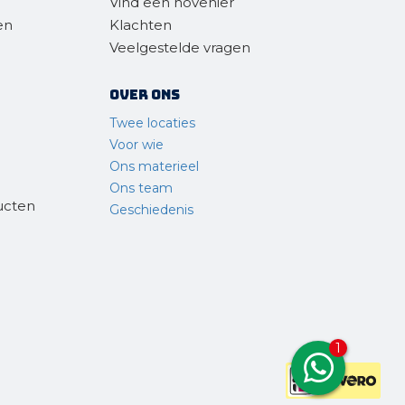
Vind een hovenier
en
Klachten
Veelgestelde vragen
Over ons
Twee locaties
Voor wie
Ons materieel
Ons team
ucten
Geschiedenis
1