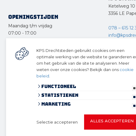
Ketelweg 10
3356 LE Pap
Openingstijden
Maandag t/m vrijdag
078 – 615 12 
07:00
-
17:00
info@kpsdre
Zaterdag
KPS Delft
08:30
-
12:30
KPS Drechtsteden gebruikt cookies om een
optimale werking van de website te garanderen e
Rotterdams
Zondag en feestdagen
om het gebruik van de site te analyseren. Meer
2629 HG Del
gesloten
weten over onze cookies? Bekijk dan ons
cookie
beleid
.
015 - 361 38 
Functioneel
info@kpsdelft
Statistieken
Volg ons 
Marketing
ALLES ACCEPTEREN
Selectie accepteren
© 2026 KPS Drechtsteden
algemene voorwaarden
privacy verkla