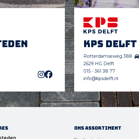
teden
KPS Delft
Rotterdamseweg 388
2629 HG Delft
015 - 361 38 77
info@kpsdelft.nl
res
Ons assortiment
steden