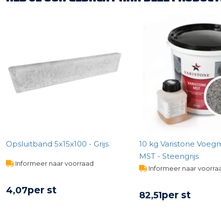
Opsluitband 5x15x100 - Grijs
10 kg Varistone Voeg
MST - Steengrijs
Informeer naar voorraad
Informeer naar voorra
per st
4,
07
per st
82,
51
BEKIJK PRODUCT