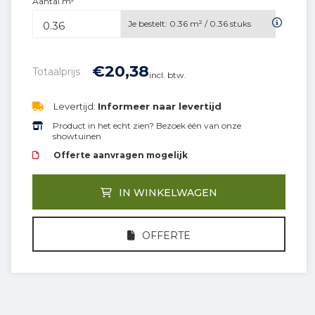
Aantal m²
Je bestelt:
0.36
m² /
0.36
stuks
€
20,
38
Totaalprijs
incl. btw.
Levertijd:
Informeer naar levertijd
Product in het echt zien? Bezoek één van onze
showtuinen
Offerte aanvragen mogelijk
IN WINKELWAGEN
OFFERTE