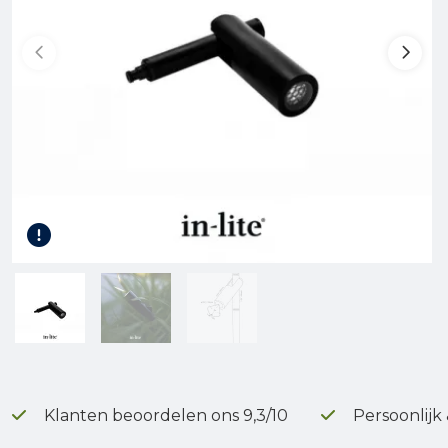
Gereedschap
Kunststof terrasplanken
Tuinhout
Infra
Klanten beoordelen ons 9,3/10
Persoonlijk