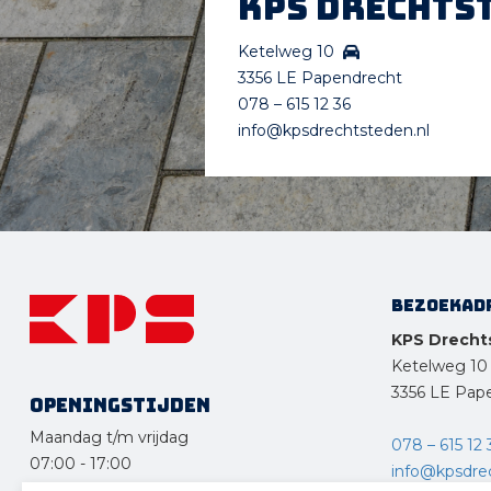
KPS Drechts
Ketelweg 10
3356 LE Papendrecht
078 – 615 12 36
info@kpsdrechtsteden.nl
Bezoekad
KPS Drecht
Ketelweg 10
3356 LE Pap
Openingstijden
Maandag t/m vrijdag
078 – 615 12 
07:00
-
17:00
info@kpsdre