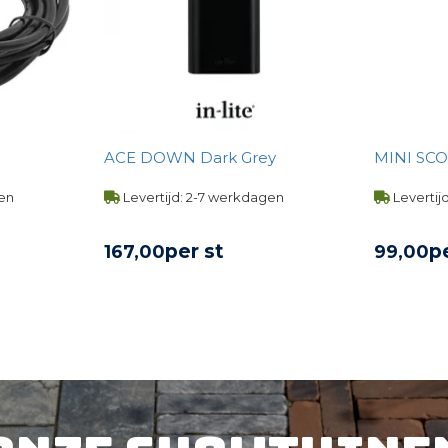
ACE DOWN Dark Grey
MINI SC
gen
Levertijd: 2-7 werkdagen
Levertij
per st
p
167,
00
99,
00
UCT
BEKIJK PRODUCT
BE