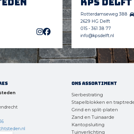
teden
KPS Delft
Rotterdamseweg 388
2629 HG Delft
015 - 361 38 77
info@kpsdelft.nl
res
Ons assortiment
steden
Sierbestrating
Stapelblokken en traptred
endrecht
Grind en split-platen
Zand en Tuinaarde
36
Kantopsluiting
chtsteden.nl
Tuinverlichting