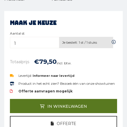
Maak je keuze
Aantal st
Je bestelt:
1
st /
1
stuks
€
79,
50
Totaalprijs
incl. btw.
Levertijd:
Informeer naar levertijd
Product in het echt zien? Bezoek één van onze showtuinen
Offerte aanvragen mogelijk
IN WINKELWAGEN
OFFERTE