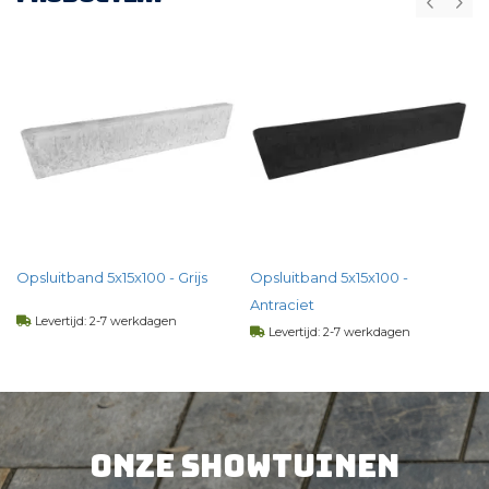
Opsluitband 5x15x100 - Grijs
Opsluitband 5x15x100 -
Antraciet
Levertijd: 2-7 werkdagen
Levertijd: 2-7 werkdagen
4,
07
per st
4,
64
per st
BEKIJK PRODUCT
Onze showtuinen
BEKIJK PRODUCT