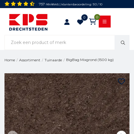
757 reviews
| klantenbeoordeling: 9.3 / 10
0
0
BigBag Mixgrond (1500 kg)
Home
/
Assortiment
/
Tuinaarde
/