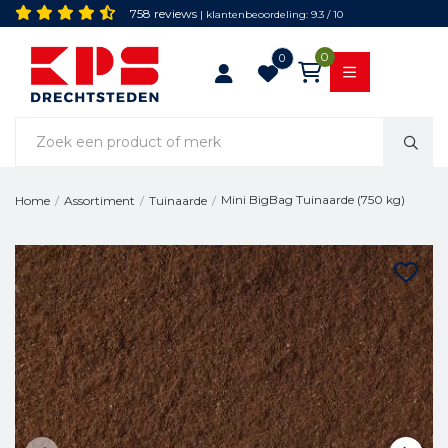
758 reviews
| klantenbeoordeling: 9.3 / 10
0
0
Mini BigBag Tuinaarde (750 kg)
Home
/
Assortiment
/
Tuinaarde
/