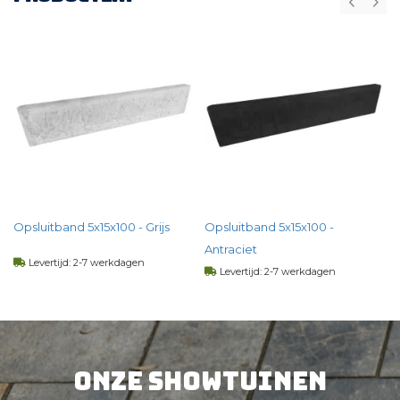
Opsluitband 5x15x100 - Grijs
Opsluitband 5x15x100 -
Antraciet
Levertijd: 2-7 werkdagen
Levertijd: 2-7 werkdagen
4,
07
per st
4,
64
per st
BEKIJK PRODUCT
Onze showtuinen
BEKIJK PRODUCT