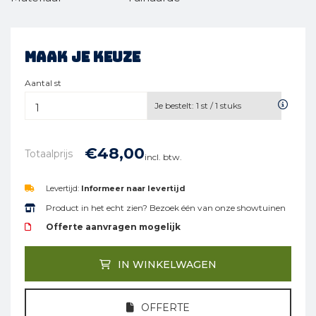
Maak je keuze
Aantal st
Je bestelt:
1
st /
1
stuks
€
48,
00
Totaalprijs
incl. btw.
Levertijd:
Informeer naar levertijd
Product in het echt zien? Bezoek één van onze showtuinen
Offerte aanvragen mogelijk
IN WINKELWAGEN
OFFERTE