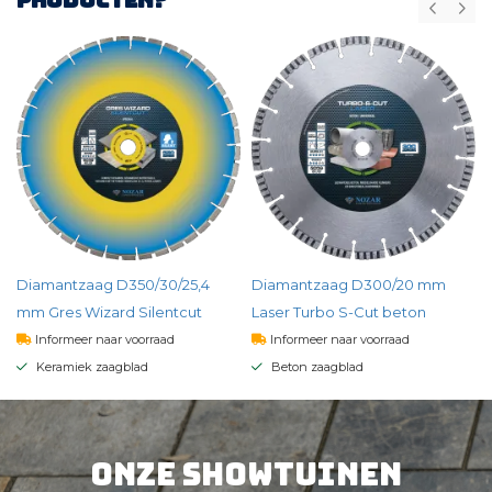
producten?
Diamantzaag D350/30/25,4
Diamantzaag D300/20 mm
mm Gres Wizard Silentcut
Laser Turbo S-Cut beton
Informeer naar voorraad
Informeer naar voorraad
Keramiek zaagblad
Beton zaagblad
332,
48
173,
88
per st
per st
Onze showtuinen
BEKIJK PRODUCT
BEKIJK PRODUCT