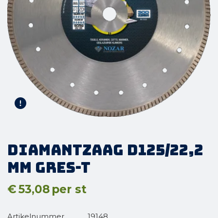
Diamantzaag D125/22,2
mm Gres-T
€
53,08
per st
Artikelnummer
19148