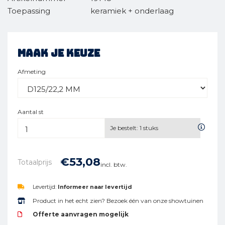
Toepassing
keramiek + onderlaag
Maak je keuze
Afmeting
Aantal st
Je bestelt:
1
stuks
€
53,
08
Totaalprijs
incl. btw.
Levertijd:
Informeer naar levertijd
Product in het echt zien? Bezoek één van onze showtuinen
Offerte aanvragen mogelijk