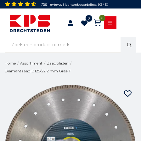
758 reviews
| klantenbeoordeling: 9.3 / 10
0
0
Home
/
Assortiment
/
Zaagbladen
/
Diamantzaag D125/22,2 mm Gres-T