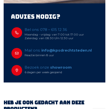
Advies nodig?
Bel ons: 078 – 615 12 36
Maandag - vrijdag: van 7:00 tot 17:00 uur
Zaterdag: van 08:30 t/m 12:30 uur
Mail ons:
info@kpsdrechtsteden.nl
Reactie binnen 8 uur
Bezoek onze
showroom
6 dagen per week geopend
Heb je ook gedacht aan deze