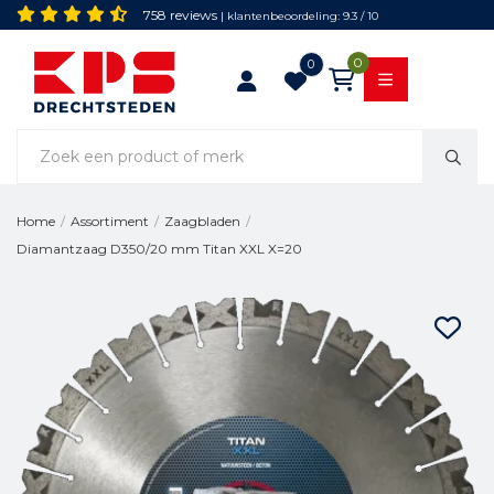
758 reviews
| klantenbeoordeling: 9.3 / 10
0
0
Home
/
Assortiment
/
Zaagbladen
/
Diamantzaag D350/20 mm Titan XXL X=20