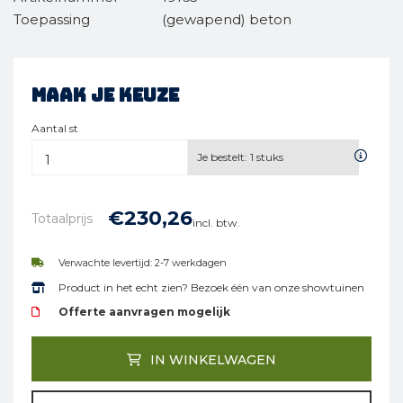
Toepassing
(gewapend) beton
Maak je keuze
Aantal st
Je bestelt:
1
stuks
€
230,
26
Totaalprijs
incl. btw.
Verwachte levertijd: 2-7 werkdagen
Product in het echt zien? Bezoek één van onze showtuinen
Offerte aanvragen mogelijk
IN WINKELWAGEN