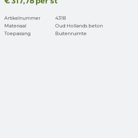
€
317,78
per st
Artikelnummer
4318
Materiaal
Oud Hollands beton
Toepassing
Buitenruimte