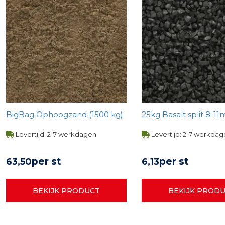
BigBag Ophoogzand (1500 kg)
25kg Basalt split 8-
Levertijd: 2-7 werkdagen
Levertijd: 2-7 werkda
per st
per st
63,
50
6,
13
BEKIJK PRODUCT
BEKIJK PROD