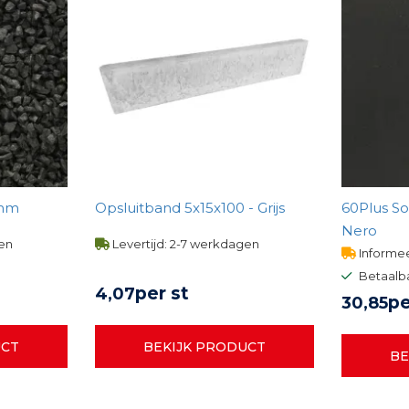
11mm
Opsluitband 5x15x100 - Grijs
60Plus So
Nero
gen
Levertijd: 2-7 werkdagen
Informee
Betaalb
per st
4,
07
pe
30,
85
UCT
BEKIJK PRODUCT
BE