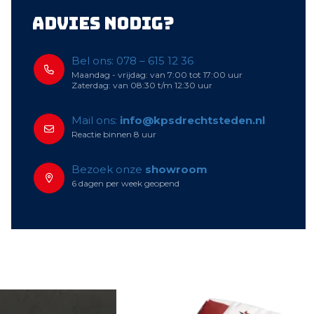
Advies nodig?
Bel ons: 078 – 615 12 36
Maandag - vrijdag: van 7:00 tot 17:00 uur
Zaterdag: van 08:30 t/m 12:30 uur
Mail ons:
info@kpsdrechtsteden.nl
Reactie binnen 8 uur
Bezoek onze
showroom
6 dagen per week geopend