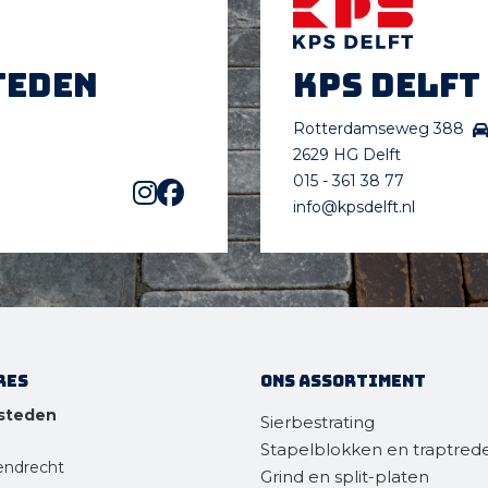
teden
KPS Delft
Rotterdamseweg 388
2629 HG Delft
015 - 361 38 77
info@kpsdelft.nl
res
Ons assortiment
steden
Sierbestrating
Stapelblokken en traptred
endrecht
Grind en split-platen