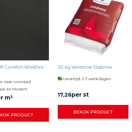
ft Comfort 60x60x4 -
20 kg Varistone Stabimix
Levertijd: 2-7 werkdagen
r naar voorraad
aar en Modern
per st
17,
26
r m²
BEKIJK PRODUCT
KIJK PRODUCT