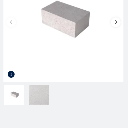
Gereedschap
Kunststof terrasplanken
Tuinhout
Infra