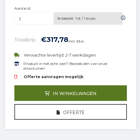
Aantal st
Je bestelt:
1
st /
1
stuks
€
317,
78
Totaalprijs
incl. btw.
Verwachte levertijd: 2-7 werkdagen
Product in het echt zien? Bezoek één van onze
showtuinen
Offerte aanvragen mogelijk
IN WINKELWAGEN
OFFERTE