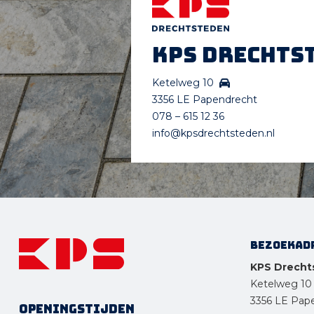
KPS Drechts
Ketelweg 10
3356 LE Papendrecht
078 – 615 12 36
info@kpsdrechtsteden.nl
Bezoekad
KPS Drecht
Ketelweg 10
3356 LE Pap
Openingstijden