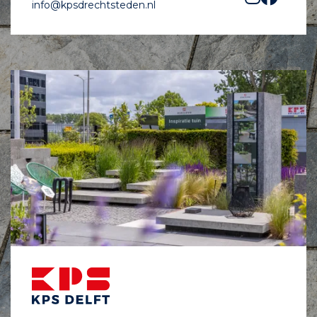
info@kpsdrechtsteden.nl
Blokweg 13 2641 PT Pijnacker
06 - 55765185
info@andrevdeijk.nl
andrevdeijk.nl
R. van Heijningen Aanleg en
Groen
Kattestaart 7 2631 VE Nootdorp
06 - 12874170
info@ruudaanlegengroen.nl
Hanneke Lansdaal Tuinplanten
Gerbrandystraat 1 2672 AH
Naaldwijk
06 - 20505064
info@lansdaaltuinplanten.nl
www.lansdaaltuinplanten.nl
William's Garden