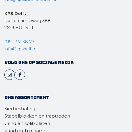
Van der Haar hoveniers
KPS Delft
Noordeindseweg 306 2651 LM Berkel
Rotterdamseweg 388
en Rodenrijs
2629 HG Delft
015 - 3105488
info@vanderhaarhoveniers.nl
015 - 361 38 77
www.vanderhaarhoveniers.nl
info@kpsdelft.nl
Nederhof Hovenier
Volg ons op sociale media
Tauber 19-21 2491 DB Den Haag
070 - 320 08 34
info@nederhofhoveniers.nl
nederhofhoveniers.nl
Ons assortiment
MATA Hoveniers
Sierbestrating
Kelderweg 38 3235 TD Ouddorp
Stapelblokken en traptreden
0187 - 683041
Grind en split-platen
info@matahoveniers.nl
Zand en Tuinaarde
www.matahoveniers.nl