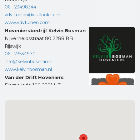
06 - 23498344
vdv-tuinen@outlook.com
www.vdvtuinen.com
Hoveniersbedrijf Kelvin Bosman
Nijverheidsstraat 80 2288 BB
Rijswijk
06 - 23534970
info@kelvinbosman.nl
www.kelvinbosman.nl
Van der Drift Hoveniers
Dorpskade 100 2291 HT
Wateringen
0174 - 27 07 47
info@vanderdrift.nl
www.vanderdrift.nl
J. Borst Bestratingen
Bezembinder 173 2401 HR Alphen aan
den Rijn