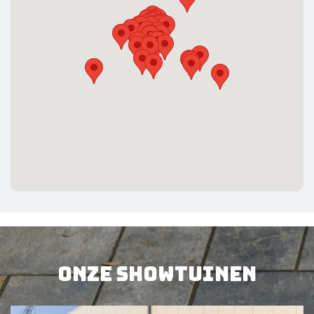
06 - 44735515
info@jborstbestratingen.nl
www.jborstbestratingen.nl
H.Visser Hoveniers
Nieuwland Parc 153 3351 LJ
Papendrecht
06 - 53257066
info@visserhoveniers.nl
www.visserhoveniers.nl
Meer informatie
Hoveniersbedrijf Rick Vellekoop
Mauvelaan 18 3141 KL Maassluis
06-29494409
info@hoveniervellekoop.nl
Onze showtuinen
hoveniervellekoop.nl
Valkenburg Tuinen