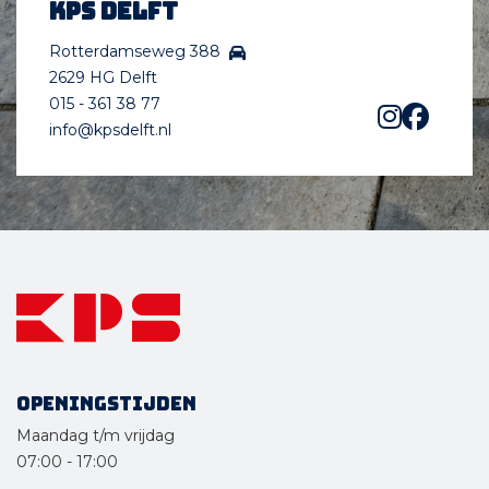
KPS Delft
Zandsteeg 68 4255 SJ Nieuwendijk
06 - 27466571
Rotterdamseweg 388
info@williamsgarden.nl
2629 HG Delft
williamsgarden.nl
015 - 361 38 77
info@kpsdelft.nl
Hoveniersbedrijf Ad van den Hoven
Staalindustrieweg 28 2952 AT
Alblasserdam
078 - 6913952
info@advandenhoven.nl
advandenhoven.nl
Teun van de Graaf
Hoveniersbedrijf
Heulenslag 43a 2971 BH
Bleskensgraaf
Openingstijden
06 - 20276479
Maandag t/m vrijdag
info@teunvandegraaf.nl
07:00
-
17:00
www.teunvandegraaf.nl