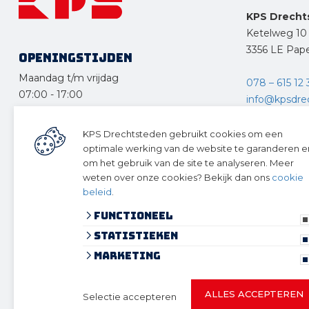
KPS Drecht
Ketelweg 10
3356 LE Pap
Openingstijden
Maandag t/m vrijdag
078 – 615 12 
07:00
-
17:00
info@kpsdre
Zaterdag
KPS Delft
08:30
-
12:30
KPS Drechtsteden gebruikt cookies om een
optimale werking van de website te garanderen e
Rotterdams
Zondag en feestdagen
om het gebruik van de site te analyseren. Meer
2629 HG Del
gesloten
weten over onze cookies? Bekijk dan ons
cookie
beleid
.
015 - 361 38 
Functioneel
info@kpsdelft
Statistieken
Volg ons 
Marketing
ALLES ACCEPTEREN
Selectie accepteren