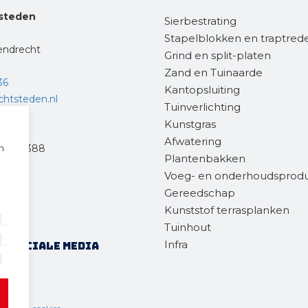
steden
Sierbestrating
Stapelblokken en traptred
endrecht
Grind en split-platen
Zand en Tuinaarde
36
Kantopsluiting
chtsteden.nl
Tuinverlichting
Kunstgras
Afwatering
n
eweg 388
Plantenbakken
ft
Voeg- en onderhoudsprod
Gereedschap
77
Kunststof terrasplanken
.nl
Tuinhout
Infra
op sociale media