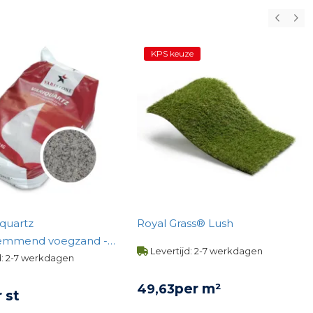
KPS keuze
iquartz
Royal Grass® Lush
emmend voegzand -
Levertijd: 2-7 werkdagen
d: 2-7 werkdagen
per m²
49,
63
 st