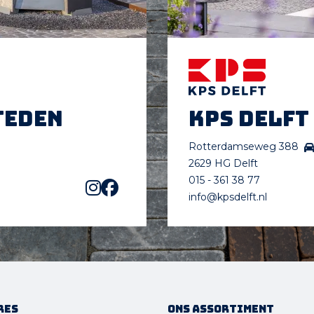
teden
KPS Delft
Rotterdamseweg 388
2629 HG Delft
015 - 361 38 77
info@kpsdelft.nl
res
Ons assortiment