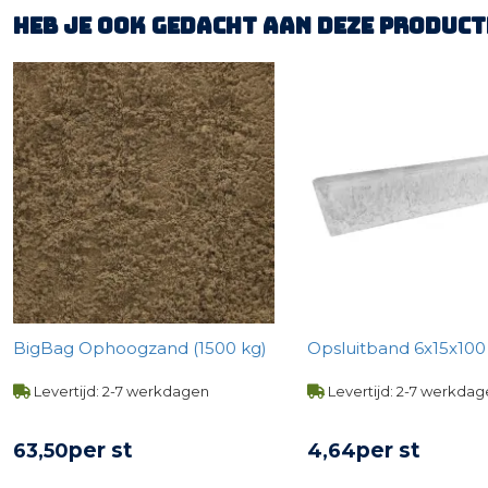
Heb je ook gedacht aan deze product
BigBag Ophoogzand (1500 kg)
Opsluitband 6x15x100 -
Levertijd: 2-7 werkdagen
Levertijd: 2-7 werkda
per st
per st
63,
50
4,
64