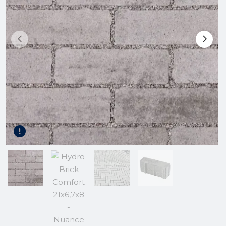
Gereedschap
Kunststof terrasplanken
Tuinhout
Infra