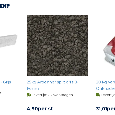
en?
 Grijs
25kg Ardenner split grijs 8-
20 kg Var
16mm
Onkruidr
gen
Steengrijs
Levertijd: 2-7 werkdagen
Levertij
per st
per
4,
90
31,
01