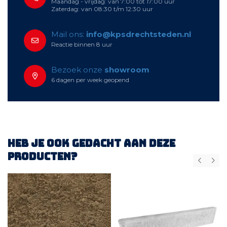
Maandag - vrijdag: van 7:00 tot 17:00 uur
Zaterdag: van 08:30 t/m 12:30 uur
Mail ons:
info@kpsdrechtsteden.nl
Reactie binnen 8 uur
Bezoek onze
showroom
6 dagen per week geopend
Heb je ook gedacht aan deze
producten?