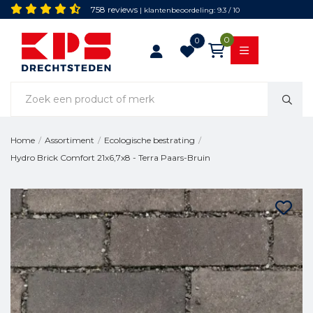
758 reviews
| klantenbeoordeling: 9.3 / 10
0
0
Home
/
Assortiment
/
Ecologische bestrating
/
Hydro Brick Comfort 21x6,7x8 - Terra Paars-Bruin