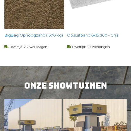
BigBag Ophoogzand (1500 kg)
Opsluitband 6x15x100 - Grijs
25kg
Levertijd: 2-7 werkdagen
Levertijd: 2-7 werkdagen
63,
50
4,
64
per st
per st
BEKIJK PRODUCT
BEKIJK PRODUCT
Onze showtuinen