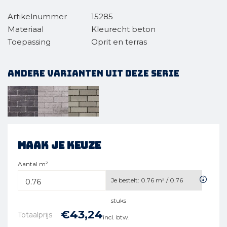
Artikelnummer
15285
Materiaal
Kleurecht beton
Toepassing
Oprit en terras
Andere varianten uit deze serie
Maak je keuze
Aantal m²
Je bestelt:
0.76
m² /
0.76
stuks
€
43,
24
Totaalprijs
incl. btw.