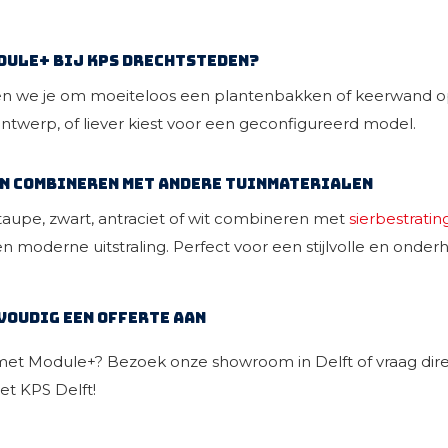
dule+ bij KPS Drechtsteden?
en we je om moeiteloos een
plantenbakken
of keerwand op
ntwerp, of liever kiest voor een geconfigureerd model.
n combineren met andere tuinmaterialen
 taupe, zwart, antraciet of wit combineren met
sierbestratin
en moderne uitstraling. Perfect voor een stijlvolle en onder
voudig een offerte aan
s met Module+? Bezoek onze showroom in Delft of vraag direc
et KPS Delft!