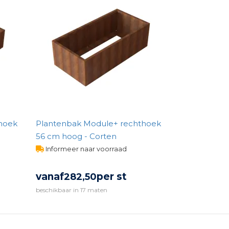
hoek
Plantenbak Module+ rechthoek
56 cm hoog - Corten
Informeer naar voorraad
vanaf
per st
282,
50
beschikbaar in 17 maten
BEKIJK PRODUCT