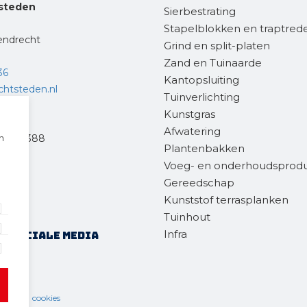
steden
Sierbestrating
Stapelblokken en traptred
endrecht
Grind en split-platen
Zand en Tuinaarde
36
Kantopsluiting
chtsteden.nl
Tuinverlichting
Kunstgras
Afwatering
eweg 388
n
Plantenbakken
ft
Voeg- en onderhoudsprod
Gereedschap
77
Kunststof terrasplanken
.nl
Tuinhout
Infra
op sociale media
ring
cookies