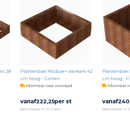
nt 28
Plantenbak Module+ vierkant 42
Plantenbak 
cm hoog - Corten
cm hoog - C
Informeer naar voorraad
Informeer n
vanaf
per st
vanaf
222,
25
240
beschikbaar in 10 maten
beschikbaar in 
BEKIJK PRODUCT
BEK