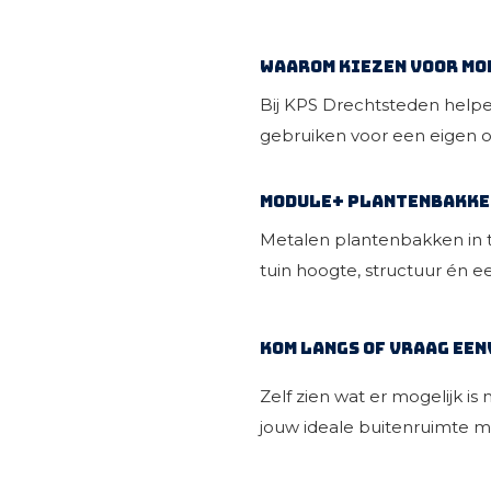
Waarom kiezen voor Mo
Bij KPS Drechtsteden help
gebruiken voor een eigen o
Module+ plantenbakke
Metalen
plantenbakken
in
tuin hoogte, structuur én e
Kom langs of vraag een
Zelf zien wat er mogelijk i
jouw ideale buitenruimte m