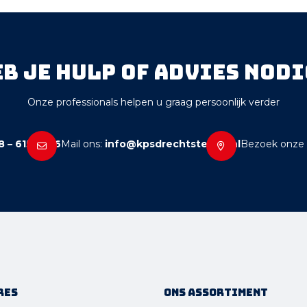
eb je hulp of advies nodi
Onze professionals helpen u graag persoonlijk verder
 – 615 12 36
Mail ons:
info@kpsdrechtsteden.nl
Bezoek onze
res
Ons assortiment