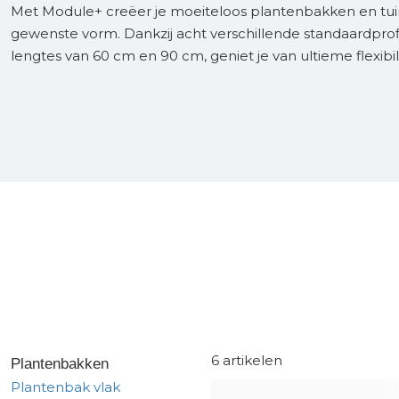
Met Module+ creëer je moeiteloos plantenbakken en tui
Gereedschap
gewenste vorm. Dankzij acht verschillende standaardprofi
Kunststof terrasplanken
lengtes van 60 cm en 90 cm, geniet je van ultieme flexibili
Tuinhout
Infra
6 artikelen
Plantenbakken
Plantenbak vlak