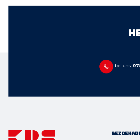
H
bel ons:
078
Bezoekad