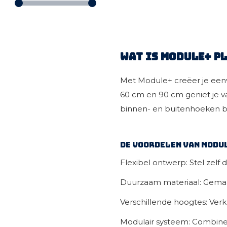
Wat is Module+ p
Met Module+ creëer je ee
60 cm en 90 cm geniet je v
binnen- en buitenhoeken b
De voordelen van Modu
Flexibel ontwerp: Stel zel
Duurzaam materiaal: Gemaa
Verschillende hoogtes: Verk
Modulair systeem: Combine