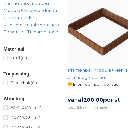
Plantenbak modulair
Module+ keerwanden en
plantenbakken
Kunststof plantenbakken
Forsento - Tuinambiance
Materiaal
Staal
(81)
Plantenbak Module+ vierka
Toepassing
cm hoog - Corten
Bloembak
(81)
Informeer naar voorraad
Afmeting
vanaf
per st
200,
00
90x240x56 cm
(2)
beschikbaar in 10 maten
BEKIJK PRODUCT
120x120x28 cm
(1)
120x120x42 cm
(1)