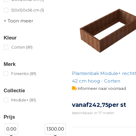
120x120x56 cm
(1)
+ Toon meer
Kleur
Corten
(81)
Merk
Plantenbak Module+ recht
Forsento
(81)
42 cm hoog - Corten
Informeer naar voorraad
Collectie
Module+
(81)
vanaf
per st
242,
75
beschikbaar in 17 maten
Prijs
BEKIJK PRODUCT
0.00
1300.00