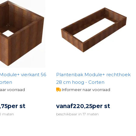
Module+ vierkant 56
Plantenbak Module+ rechthoek
orten
28 cm hoog - Corten
aar voorraad
Informeer naar voorraad
per st
vanaf
per st
,
75
220,
25
10 maten
beschikbaar in 17 maten
IJK PRODUCT
BEKIJK PRODUCT