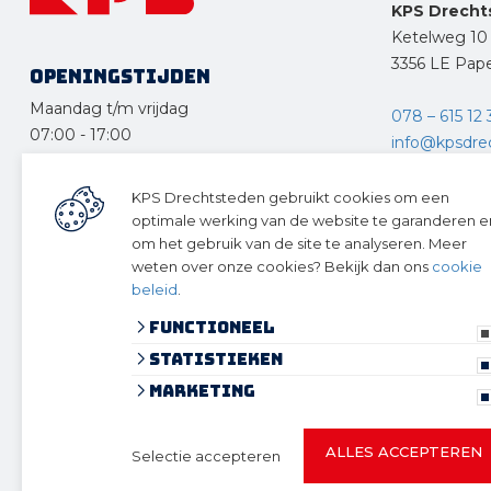
KPS Drecht
Ketelweg 10
3356 LE Pap
Openingstijden
Maandag t/m vrijdag
078 – 615 12 
07:00
-
17:00
info@kpsdre
Zaterdag
KPS Delft
08:30
-
12:30
KPS Drechtsteden gebruikt cookies om een
Rotterdams
optimale werking van de website te garanderen e
Zondag en feestdagen
om het gebruik van de site te analyseren. Meer
2629 HG Del
gesloten
weten over onze cookies? Bekijk dan ons
cookie
beleid
.
015 - 361 38 
info@kpsdelft
Functioneel
Statistieken
Volg ons 
Marketing
ALLES ACCEPTEREN
Selectie accepteren
© 2026 KPS Drechtsteden
algemene voorwaarden
privacy verkla