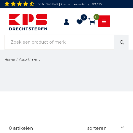
757 reviews
| klantenbeoordeling: 9.3 / 10
0
0
Assortiment
Home
/
0 artikelen