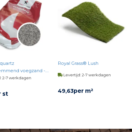
iquartz
Royal Grass® Lush
emmend voegzand -
Levertijd: 2-7 werkdagen
d: 2-7 werkdagen
per m²
49,
63
 st
BEKIJK PRODUCT
KIJK PRODUCT