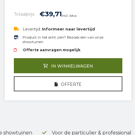
€
39,
71
Totaalprijs
incl. btw.
Levertijd:
Informeer naar levertijd
Product in het echt zien? Bezoek één van onze
showtuinen
Offerte aanvragen mogelijk
IN WINKELWAGEN
OFFERTE
e showtuinen
Voor de particulier & professional