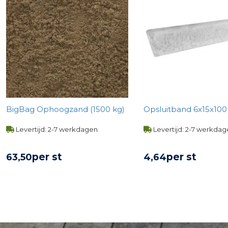
BigBag Ophoogzand (1500 kg)
Opsluitband 6x15x100 -
Levertijd: 2-7 werkdagen
Levertijd: 2-7 werkda
per st
per st
63,
50
4,
64
BEKIJK PRODUCT
BEKIJK PROD