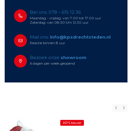
Bel ons: 078 – 615 12 36
Maandag - vrijdag: van 7:00 tot 17:00 uur
Zaterdag: van 08:30 t/m 12:30 uur
Mail ons:
info@kpsdrechtsteden.nl
Reactie binnen 8 uur
Bezoek onze
showroom
6 dagen per week geopend
KPS keuze