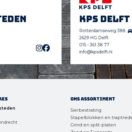
teden
KPS Delft
Rotterdamseweg 388
2629 HG Delft
015 - 361 38 77
info@kpsdelft.nl
res
Ons assortiment
steden
Sierbestrating
Stapelblokken en traptred
endrecht
Grind en split-platen