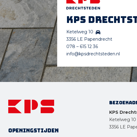
KPS Drechts
Ketelweg 10
3356 LE Papendrecht
078 – 615 12 36
info@kpsdrechtsteden.nl
Bezoekad
KPS Drecht
Ketelweg 10
3356 LE Pap
Openingstijden