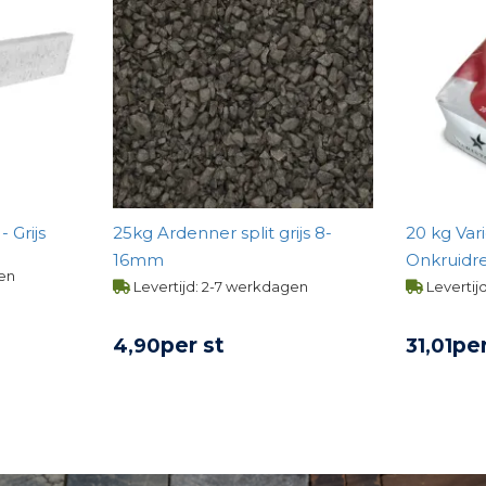
 Grijs
25kg Ardenner split grijs 8-
20 kg Var
16mm
Onkruidr
gen
Steengrijs
Levertijd: 2-7 werkdagen
Levertij
per st
per
4,
90
31,
01
UCT
BEKIJK PRODUCT
BE