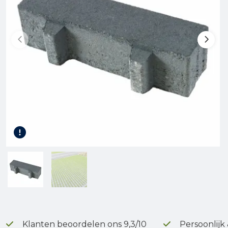
Gereedschap
Kunststof terrasplanken
Tuinhout
Infra
Klanten beoordelen ons 9,3/10
Persoonlijk