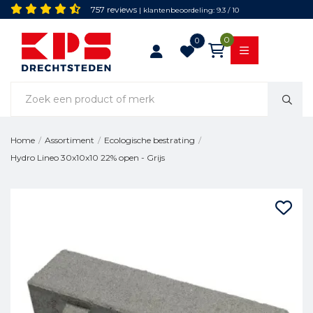
757 reviews
| klantenbeoordeling: 9.3 / 10
0
0
Home
/
Assortiment
/
Ecologische bestrating
/
Hydro Lineo 30x10x10 22% open - Grijs