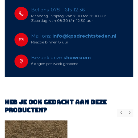
Bel ons: 078 – 615 12 36
Maandag - vrijdag: van 7:00 tot 17:00 uur
Zaterdag: van 08:30 t/m 12:30 uur
Mail ons:
info@kpsdrechtsteden.nl
Reactie binnen 8 uur
Bezoek onze
showroom
6 dagen per week geopend
Heb je ook gedacht aan deze
producten?