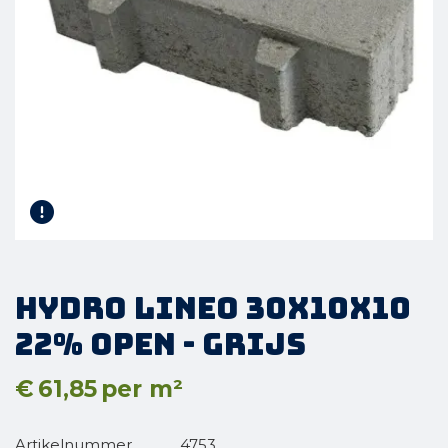
Hydro Lineo 30x10x10
22% open - Grijs
€
61,85
per m²
Artikelnummer
4753