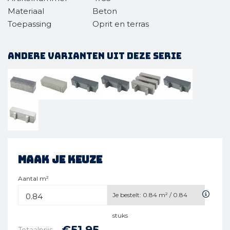
Materiaal
Beton
Toepassing
Oprit en terras
Andere varianten uit deze serie
Maak je keuze
Aantal m²
Je bestelt:
0.84
m² /
0.84
stuks
€
51,
95
Totaalprijs