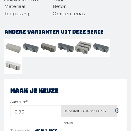
Materiaal
Beton
Toepassing
Oprit en terras
Andere varianten uit deze serie
Maak je keuze
Aantal m²
Je bestelt:
0.96
m² /
0.96
stuks
€
61,
97
Totaalprijs