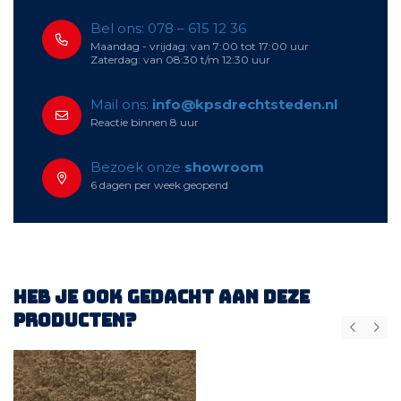
Bel ons: 078 – 615 12 36
Maandag - vrijdag: van 7:00 tot 17:00 uur
Zaterdag: van 08:30 t/m 12:30 uur
Mail ons:
info@kpsdrechtsteden.nl
Reactie binnen 8 uur
Bezoek onze
showroom
6 dagen per week geopend
Heb je ook gedacht aan deze
producten?