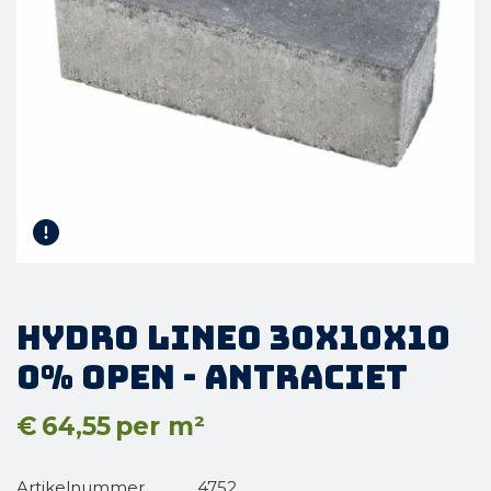
Hydro Lineo 30x10x10
0% open - Antraciet
€
64,55
per m²
Artikelnummer
4752