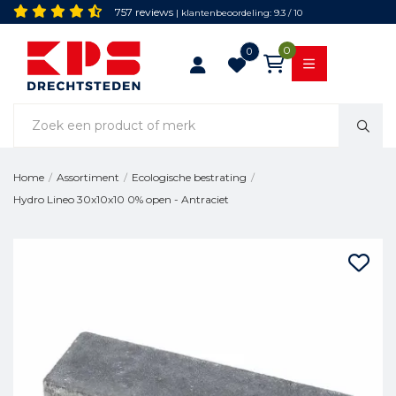
757 reviews
| klantenbeoordeling: 9.3 / 10
0
0
Home
/
Assortiment
/
Ecologische bestrating
/
Hydro Lineo 30x10x10 0% open - Antraciet