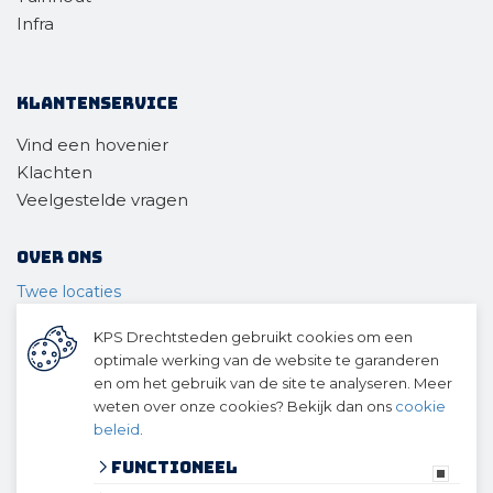
Infra
Klantenservice
Vind een hovenier
Klachten
Veelgestelde vragen
Over ons
Twee locaties
Voor wie
KPS Drechtsteden gebruikt cookies om een
Ons materieel
optimale werking van de website te garanderen
Ons team
en om het gebruik van de site te analyseren. Meer
Geschiedenis
weten over onze cookies? Bekijk dan ons
cookie
beleid
.
© 2026 KPS Drechtsteden
algemene voorwaarden
Functioneel
privacy verklaring