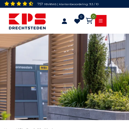
757 reviews
| klantenbeoordeling: 9.3 / 10
0
0